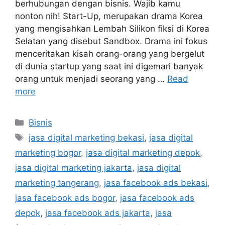
berhubungan dengan bisnis. Wajib kamu
nonton nih! Start-Up, merupakan drama Korea
yang mengisahkan Lembah Silikon fiksi di Korea
Selatan yang disebut Sandbox. Drama ini fokus
menceritakan kisah orang-orang yang bergelut
di dunia startup yang saat ini digemari banyak
orang untuk menjadi seorang yang …
Read
more
Bisnis
jasa digital marketing bekasi
,
jasa digital
marketing bogor
,
jasa digital marketing depok
,
jasa digital marketing jakarta
,
jasa digital
marketing tangerang
,
jasa facebook ads bekasi
,
jasa facebook ads bogor
,
jasa facebook ads
depok
,
jasa facebook ads jakarta
,
jasa