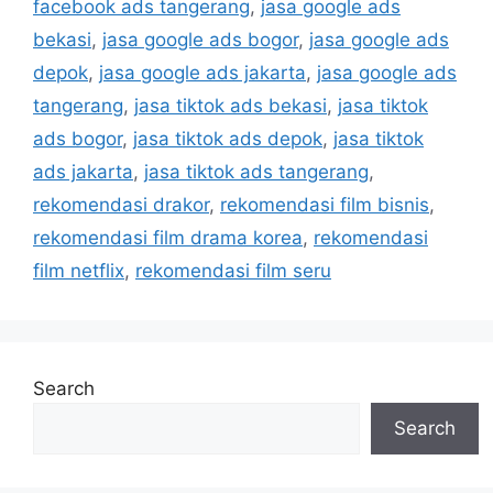
facebook ads tangerang
,
jasa google ads
bekasi
,
jasa google ads bogor
,
jasa google ads
depok
,
jasa google ads jakarta
,
jasa google ads
tangerang
,
jasa tiktok ads bekasi
,
jasa tiktok
ads bogor
,
jasa tiktok ads depok
,
jasa tiktok
ads jakarta
,
jasa tiktok ads tangerang
,
rekomendasi drakor
,
rekomendasi film bisnis
,
rekomendasi film drama korea
,
rekomendasi
film netflix
,
rekomendasi film seru
Search
Search