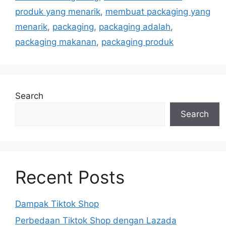
produk yang menarik
,
membuat packaging yang
menarik
,
packaging
,
packaging adalah
,
packaging makanan
,
packaging produk
Search
Search
Recent Posts
Dampak Tiktok Shop
Perbedaan Tiktok Shop dengan Lazada