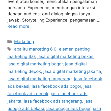
event atau konser, menciptakan pengalaman
bersama. Experience, membangun interaksi
dengan audiens, dari dialog hingga tanya
jawab. Storytelling Experience, pengemasan …
Read more
Marketing
apa itu marketing 6.0
,
elemen penting
marketing 6.0
,
jasa digital marketing bekasi
,
jasa digital marketing bogor
,
jasa digital
marketing depok
,
jasa digital marketing jakarta
,
jasa digital marketing tangerang
,
jasa facebook
ads bekasi
,
jasa facebook ads bogor
,
jasa
facebook ads depok
,
jasa facebook ads
jakarta
,
jasa facebook ads tangerang
,
jasa
google ads bekasi
,
jasa google ads bogor
,
jasa