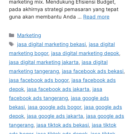
marketing mix. Mendukung Efisiensi Budget,
pada akhirnya strategi pemasaran yang tepat
guna akan membantu Anda …
Read more
Marketing
jasa digital marketing bekasi
,
jasa digital
marketing bogor
,
jasa digital marketing depok
,
jasa digital marketing jakarta
,
jasa digital
marketing tangerang
,
jasa facebook ads bekasi
,
jasa facebook ads bogor
,
jasa facebook ads
depok
,
jasa facebook ads jakarta
,
jasa
facebook ads tangerang
,
jasa google ads
bekasi
,
jasa google ads bogor
,
jasa google ads
depok
,
jasa google ads jakarta
,
jasa google ads
tangerang
,
jasa tiktok ads bekasi
,
jasa tiktok
ads bogor
,
jasa tiktok ads depok
,
jasa tiktok