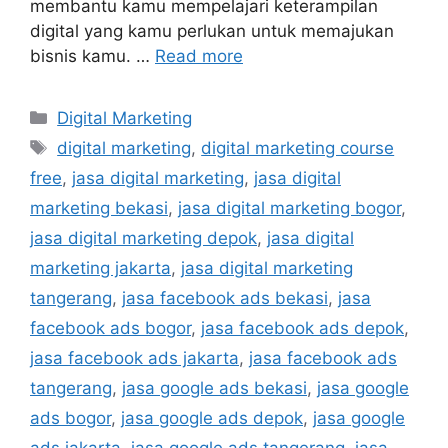
membantu kamu mempelajari keterampilan
digital yang kamu perlukan untuk memajukan
bisnis kamu. …
Read more
Digital Marketing
digital marketing
,
digital marketing course
free
,
jasa digital marketing
,
jasa digital
marketing bekasi
,
jasa digital marketing bogor
,
jasa digital marketing depok
,
jasa digital
marketing jakarta
,
jasa digital marketing
tangerang
,
jasa facebook ads bekasi
,
jasa
facebook ads bogor
,
jasa facebook ads depok
,
jasa facebook ads jakarta
,
jasa facebook ads
tangerang
,
jasa google ads bekasi
,
jasa google
ads bogor
,
jasa google ads depok
,
jasa google
ads jakarta
,
jasa google ads tangerang
,
jasa