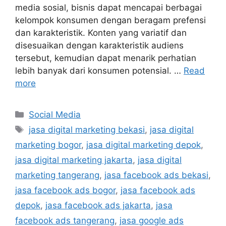
media sosial, bisnis dapat mencapai berbagai
kelompok konsumen dengan beragam prefensi
dan karakteristik. Konten yang variatif dan
disesuaikan dengan karakteristik audiens
tersebut, kemudian dapat menarik perhatian
lebih banyak dari konsumen potensial. …
Read
more
Social Media
jasa digital marketing bekasi
,
jasa digital
marketing bogor
,
jasa digital marketing depok
,
jasa digital marketing jakarta
,
jasa digital
marketing tangerang
,
jasa facebook ads bekasi
,
jasa facebook ads bogor
,
jasa facebook ads
depok
,
jasa facebook ads jakarta
,
jasa
facebook ads tangerang
,
jasa google ads