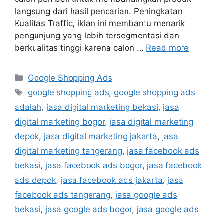
langsung dari hasil pencarian. Peningkatan
Kualitas Traffic, iklan ini membantu menarik
pengunjung yang lebih tersegmentasi dan
berkualitas tinggi karena calon …
Read more
Google Shopping Ads
google shopping ads
,
google shopping ads
adalah
,
jasa digital marketing bekasi
,
jasa
digital marketing bogor
,
jasa digital marketing
depok
,
jasa digital marketing jakarta
,
jasa
digital marketing tangerang
,
jasa facebook ads
bekasi
,
jasa facebook ads bogor
,
jasa facebook
ads depok
,
jasa facebook ads jakarta
,
jasa
facebook ads tangerang
,
jasa google ads
bekasi
,
jasa google ads bogor
,
jasa google ads