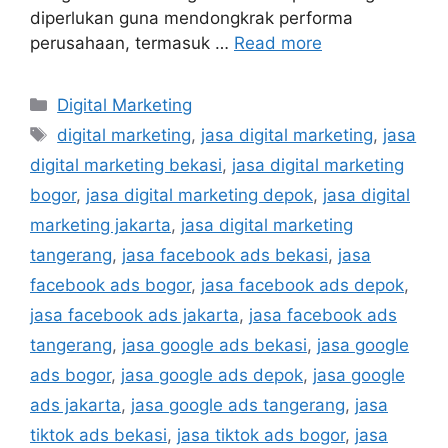
diperlukan guna mendongkrak performa
perusahaan, termasuk …
Read more
Digital Marketing
digital marketing
,
jasa digital marketing
,
jasa
digital marketing bekasi
,
jasa digital marketing
bogor
,
jasa digital marketing depok
,
jasa digital
marketing jakarta
,
jasa digital marketing
tangerang
,
jasa facebook ads bekasi
,
jasa
facebook ads bogor
,
jasa facebook ads depok
,
jasa facebook ads jakarta
,
jasa facebook ads
tangerang
,
jasa google ads bekasi
,
jasa google
ads bogor
,
jasa google ads depok
,
jasa google
ads jakarta
,
jasa google ads tangerang
,
jasa
tiktok ads bekasi
,
jasa tiktok ads bogor
,
jasa