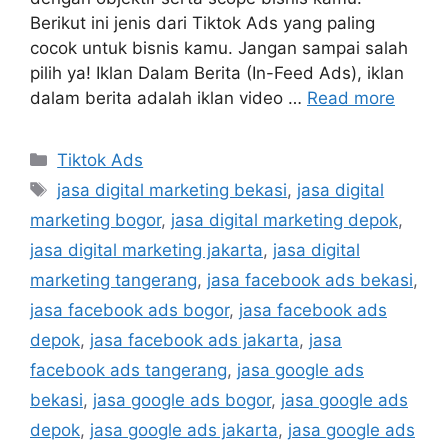
Berikut ini jenis dari Tiktok Ads yang paling
cocok untuk bisnis kamu. Jangan sampai salah
pilih ya! Iklan Dalam Berita (In-Feed Ads), iklan
dalam berita adalah iklan video …
Read more
Tiktok Ads
jasa digital marketing bekasi
,
jasa digital
marketing bogor
,
jasa digital marketing depok
,
jasa digital marketing jakarta
,
jasa digital
marketing tangerang
,
jasa facebook ads bekasi
,
jasa facebook ads bogor
,
jasa facebook ads
depok
,
jasa facebook ads jakarta
,
jasa
facebook ads tangerang
,
jasa google ads
bekasi
,
jasa google ads bogor
,
jasa google ads
depok
,
jasa google ads jakarta
,
jasa google ads