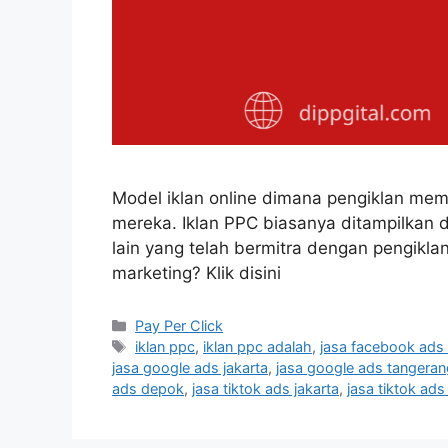
Model iklan online dimana pengiklan memb
mereka. Iklan PPC biasanya ditampilkan d
lain yang telah bermitra dengan pengiklan.
marketing? Klik disini
Pay Per Click
iklan ppc
,
iklan ppc adalah
,
jasa facebook ads
jasa google ads jakarta
,
jasa google ads tangeran
ads depok
,
jasa tiktok ads jakarta
,
jasa tiktok ad