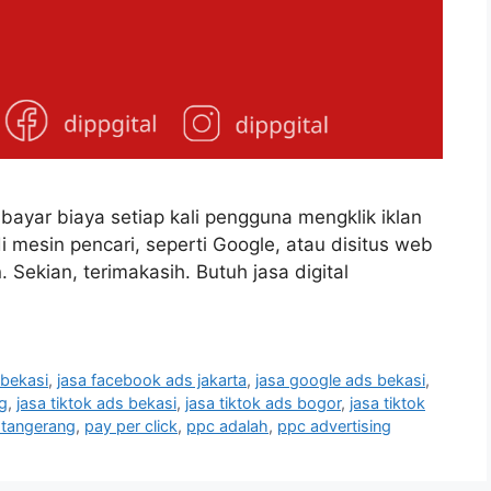
ayar biaya setiap kali pengguna mengklik iklan
i mesin pencari, seperti Google, atau disitus web
 Sekian, terimakasih. Butuh jasa digital
 bekasi
,
jasa facebook ads jakarta
,
jasa google ads bekasi
,
g
,
jasa tiktok ads bekasi
,
jasa tiktok ads bogor
,
jasa tiktok
s tangerang
,
pay per click
,
ppc adalah
,
ppc advertising