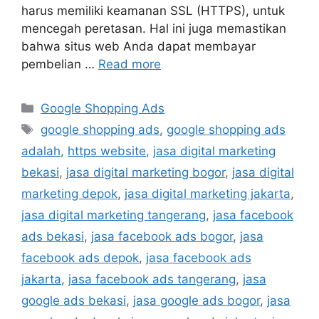
harus memiliki keamanan SSL (HTTPS), untuk
mencegah peretasan. Hal ini juga memastikan
bahwa situs web Anda dapat membayar
pembelian …
Read more
Google Shopping Ads
google shopping ads
,
google shopping ads
adalah
,
https website
,
jasa digital marketing
bekasi
,
jasa digital marketing bogor
,
jasa digital
marketing depok
,
jasa digital marketing jakarta
,
jasa digital marketing tangerang
,
jasa facebook
ads bekasi
,
jasa facebook ads bogor
,
jasa
facebook ads depok
,
jasa facebook ads
jakarta
,
jasa facebook ads tangerang
,
jasa
google ads bekasi
,
jasa google ads bogor
,
jasa