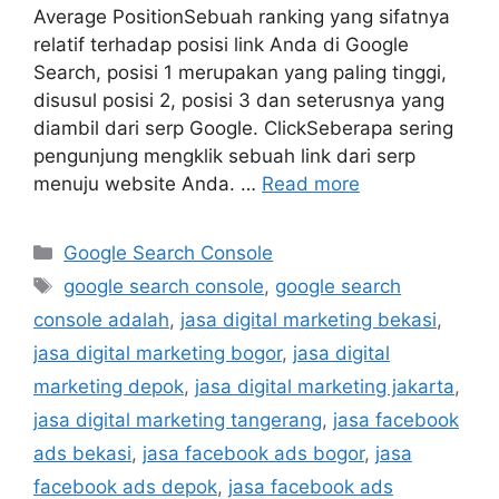
Average PositionSebuah ranking yang sifatnya
relatif terhadap posisi link Anda di Google
Search, posisi 1 merupakan yang paling tinggi,
disusul posisi 2, posisi 3 dan seterusnya yang
diambil dari serp Google. ClickSeberapa sering
pengunjung mengklik sebuah link dari serp
menuju website Anda. …
Read more
Google Search Console
google search console
,
google search
console adalah
,
jasa digital marketing bekasi
,
jasa digital marketing bogor
,
jasa digital
marketing depok
,
jasa digital marketing jakarta
,
jasa digital marketing tangerang
,
jasa facebook
ads bekasi
,
jasa facebook ads bogor
,
jasa
facebook ads depok
,
jasa facebook ads