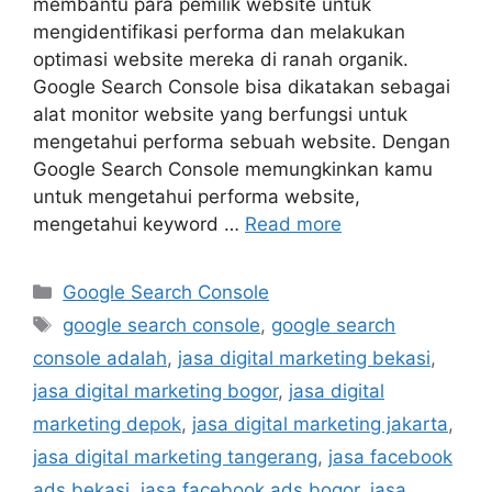
membantu para pemilik website untuk
mengidentifikasi performa dan melakukan
optimasi website mereka di ranah organik.
Google Search Console bisa dikatakan sebagai
alat monitor website yang berfungsi untuk
mengetahui performa sebuah website. Dengan
Google Search Console memungkinkan kamu
untuk mengetahui performa website,
mengetahui keyword …
Read more
Google Search Console
google search console
,
google search
console adalah
,
jasa digital marketing bekasi
,
jasa digital marketing bogor
,
jasa digital
marketing depok
,
jasa digital marketing jakarta
,
jasa digital marketing tangerang
,
jasa facebook
ads bekasi
,
jasa facebook ads bogor
,
jasa