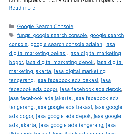
rank, impression, CTR dan lain-lain. Inspeksi …
Read more
Google Search Console
fungsi google search console
,
google search
console
,
google search console adalah
,
jasa
digital marketing bekasi
,
jasa digital marketing
bogor
,
jasa digital marketing depok
,
jasa digital
marketing jakarta
,
jasa digital marketing
tangerang
,
jasa facebook ads bekasi
,
jasa
facebook ads bogor
,
jasa facebook ads depok
,
jasa facebook ads jakarta
,
jasa facebook ads
tangerang
,
jasa google ads bekasi
,
jasa google
ads bogor
,
jasa google ads depok
,
jasa google
ads jakarta
,
jasa google ads tangerang
,
jasa