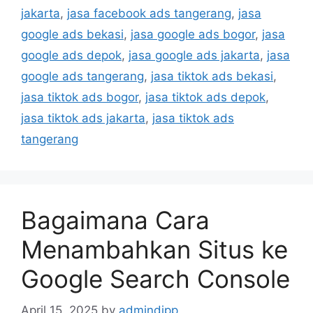
jakarta
,
jasa facebook ads tangerang
,
jasa
google ads bekasi
,
jasa google ads bogor
,
jasa
google ads depok
,
jasa google ads jakarta
,
jasa
google ads tangerang
,
jasa tiktok ads bekasi
,
jasa tiktok ads bogor
,
jasa tiktok ads depok
,
jasa tiktok ads jakarta
,
jasa tiktok ads
tangerang
Bagaimana Cara
Menambahkan Situs ke
Google Search Console
April 15, 2025
by
admindipp