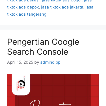
tiktok ads bekasi
,
jasa tiktok ads bogor
,
jasa
tiktok ads depok
,
jasa tiktok ads jakarta
,
jasa
tiktok ads tangerang
Pengertian Google
Search Console
April 15, 2025
by
admindipp