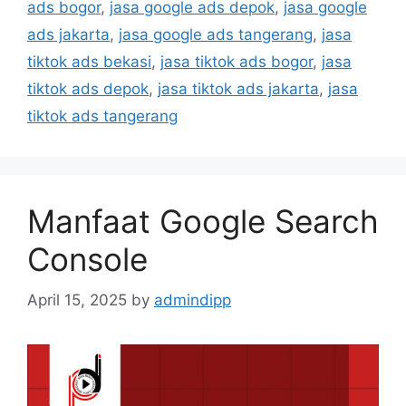
ads bogor
,
jasa google ads depok
,
jasa google
ads jakarta
,
jasa google ads tangerang
,
jasa
tiktok ads bekasi
,
jasa tiktok ads bogor
,
jasa
tiktok ads depok
,
jasa tiktok ads jakarta
,
jasa
tiktok ads tangerang
Manfaat Google Search
Console
April 15, 2025
by
admindipp