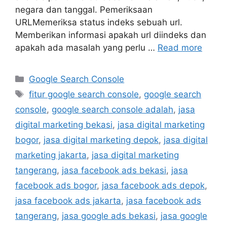
negara dan tanggal. Pemeriksaan
URLMemeriksa status indeks sebuah url.
Memberikan informasi apakah url diindeks dan
apakah ada masalah yang perlu …
Read more
Google Search Console
fitur google search console
,
google search
console
,
google search console adalah
,
jasa
digital marketing bekasi
,
jasa digital marketing
bogor
,
jasa digital marketing depok
,
jasa digital
marketing jakarta
,
jasa digital marketing
tangerang
,
jasa facebook ads bekasi
,
jasa
facebook ads bogor
,
jasa facebook ads depok
,
jasa facebook ads jakarta
,
jasa facebook ads
tangerang
,
jasa google ads bekasi
,
jasa google