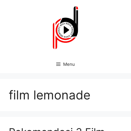
Menu
film lemonade