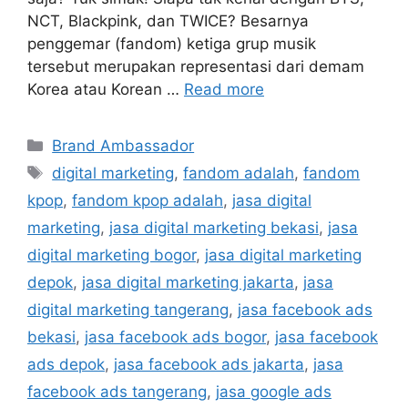
NCT, Blackpink, dan TWICE? Besarnya
penggemar (fandom) ketiga grup musik
tersebut merupakan representasi dari demam
Korea atau Korean …
Read more
Brand Ambassador
digital marketing
,
fandom adalah
,
fandom
kpop
,
fandom kpop adalah
,
jasa digital
marketing
,
jasa digital marketing bekasi
,
jasa
digital marketing bogor
,
jasa digital marketing
depok
,
jasa digital marketing jakarta
,
jasa
digital marketing tangerang
,
jasa facebook ads
bekasi
,
jasa facebook ads bogor
,
jasa facebook
ads depok
,
jasa facebook ads jakarta
,
jasa
facebook ads tangerang
,
jasa google ads