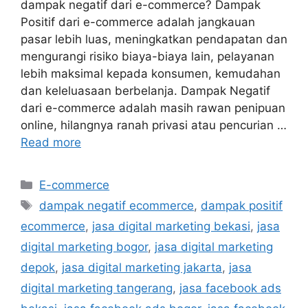
dampak negatif dari e-commerce? Dampak
Positif dari e-commerce adalah jangkauan
pasar lebih luas, meningkatkan pendapatan dan
mengurangi risiko biaya-biaya lain, pelayanan
lebih maksimal kepada konsumen, kemudahan
dan keleluasaan berbelanja. Dampak Negatif
dari e-commerce adalah masih rawan penipuan
online, hilangnya ranah privasi atau pencurian …
Read more
E-commerce
dampak negatif ecommerce
,
dampak positif
ecommerce
,
jasa digital marketing bekasi
,
jasa
digital marketing bogor
,
jasa digital marketing
depok
,
jasa digital marketing jakarta
,
jasa
digital marketing tangerang
,
jasa facebook ads