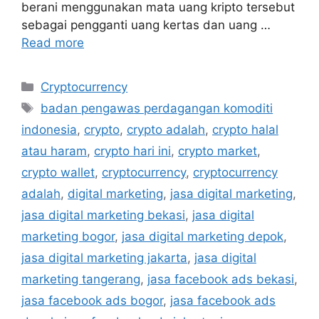
berani menggunakan mata uang kripto tersebut
sebagai pengganti uang kertas dan uang …
Read more
Cryptocurrency
badan pengawas perdagangan komoditi
indonesia
,
crypto
,
crypto adalah
,
crypto halal
atau haram
,
crypto hari ini
,
crypto market
,
crypto wallet
,
cryptocurrency
,
cryptocurrency
adalah
,
digital marketing
,
jasa digital marketing
,
jasa digital marketing bekasi
,
jasa digital
marketing bogor
,
jasa digital marketing depok
,
jasa digital marketing jakarta
,
jasa digital
marketing tangerang
,
jasa facebook ads bekasi
,
jasa facebook ads bogor
,
jasa facebook ads