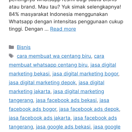
atau brand. Mau tau? Yuk simak selengkapnya!
84% masyarakat Indonesia menggunakan
Whatsapp dengan intensitas penggunaan cukup
tinggi. Dengan …
Read more
Bisnis
cara membuat wa centang biru
,
cara
membuat whatsapp centang biru
,
jasa digital
marketing bekasi
,
jasa digital marketing bogor
,
jasa digital marketing depok
,
jasa digital
marketing jakarta
,
jasa digital marketing
tangerang
,
jasa facebook ads bekasi
,
jasa
facebook ads bogor
,
jasa facebook ads depok
,
jasa facebook ads jakarta
,
jasa facebook ads
tangerang
,
jasa google ads bekasi
,
jasa google