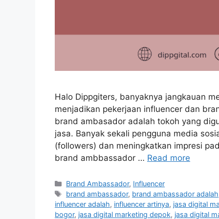
Halo Dippgiters, banyaknya jangkauan me
menjadikan pekerjaan influencer dan bra
brand ambasador adalah tokoh yang digu
jasa. Banyak sekali pengguna media sos
(followers) dan meningkatkan impresi pad
brand ambbassador …
Read more
Brand Ambassador
,
Influencer
brand ambassador
,
brand ambassador adalah
influencer adalah
,
influencer artinya
,
jasa digital m
bogor
,
jasa digital marketing depok
,
jasa digital m