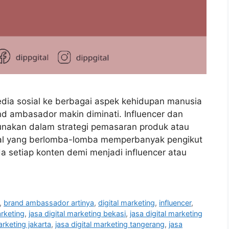
dia sosial ke berbagai aspek kehidupan manusia
nd ambasador makin diminati. Influencer dan
nakan dalam strategi pemasaran produk atau
ial yang berlomba-lomba memperbanyak pengikut
a setiap konten demi menjadi influencer atau
,
brand ambassador artinya
,
digital marketing
,
influencer
,
arketing
,
jasa digital marketing bekasi
,
jasa digital marketing
arketing jakarta
,
jasa digital marketing tangerang
,
jasa