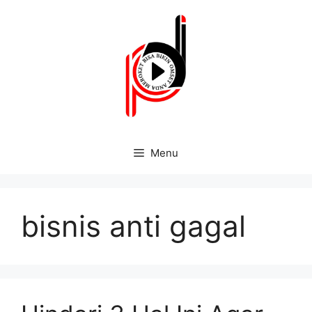
Menu
bisnis anti gagal