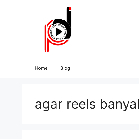
Home
Blog
agar reels bany