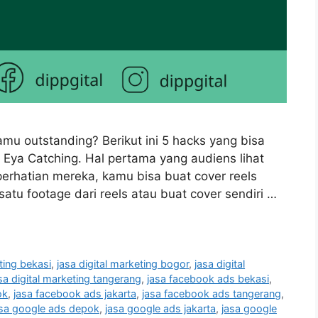
amu outstanding? Berikut ini 5 hacks yang bisa
 Eya Catching. Hal pertama yang audiens lihat
perhatian mereka, kamu bisa buat cover reels
atu footage dari reels atau buat cover sendiri …
eting bekasi
,
jasa digital marketing bogor
,
jasa digital
sa digital marketing tangerang
,
jasa facebook ads bekasi
,
ok
,
jasa facebook ads jakarta
,
jasa facebook ads tangerang
,
asa google ads depok
,
jasa google ads jakarta
,
jasa google