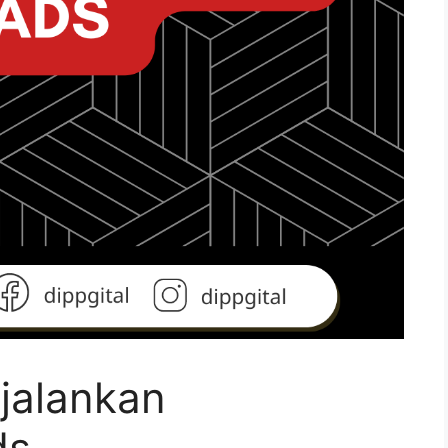
jalankan
ds