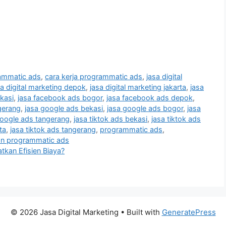
rammatic ads
,
cara kerja programmatic ads
,
jasa digital
sa digital marketing depok
,
jasa digital marketing jakarta
,
jasa
kasi
,
jasa facebook ads bogor
,
jasa facebook ads depok
,
gerang
,
jasa google ads bekasi
,
jasa google ads bogor
,
jasa
google ads tangerang
,
jasa tiktok ads bekasi
,
jasa tiktok ads
ta
,
jasa tiktok ads tangerang
,
programmatic ads
,
an programmatic ads
kan Efisien Biaya?
© 2026 Jasa Digital Marketing
• Built with
GeneratePress