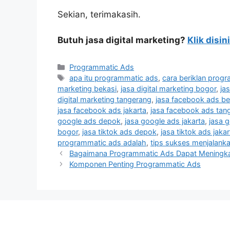
Sekian, terimakasih.
Butuh jasa digital marketing?
Klik disini
Programmatic Ads
apa itu programmatic ads
,
cara beriklan prog
marketing bekasi
,
jasa digital marketing bogor
,
ja
digital marketing tangerang
,
jasa facebook ads be
jasa facebook ads jakarta
,
jasa facebook ads tan
google ads depok
,
jasa google ads jakarta
,
jasa 
bogor
,
jasa tiktok ads depok
,
jasa tiktok ads jakar
programmatic ads adalah
,
tips sukses menjalank
Bagaimana Programmatic Ads Dapat Meningkat
Komponen Penting Programmatic Ads