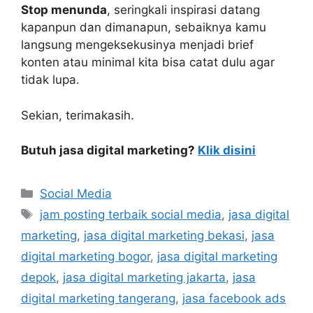
Stop menunda
, seringkali inspirasi datang
kapanpun dan dimanapun, sebaiknya kamu
langsung mengeksekusinya menjadi brief
konten atau minimal kita bisa catat dulu agar
tidak lupa.
Sekian, terimakasih.
Butuh jasa digital marketing?
Klik disini
Social Media
jam posting terbaik social media
,
jasa digital
marketing
,
jasa digital marketing bekasi
,
jasa
digital marketing bogor
,
jasa digital marketing
depok
,
jasa digital marketing jakarta
,
jasa
digital marketing tangerang
,
jasa facebook ads