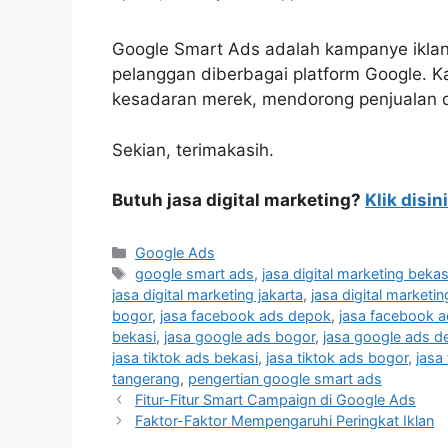
Google Smart Ads adalah kampanye iklan
pelanggan diberbagai platform Google. K
kesadaran merek, mendorong penjualan da
Sekian, terimakasih.
Butuh jasa digital marketing?
Klik disini
Google Ads
google smart ads
,
jasa digital marketing bekas
jasa digital marketing jakarta
,
jasa digital marketi
bogor
,
jasa facebook ads depok
,
jasa facebook a
bekasi
,
jasa google ads bogor
,
jasa google ads d
jasa tiktok ads bekasi
,
jasa tiktok ads bogor
,
jasa
tangerang
,
pengertian google smart ads
Fitur-Fitur Smart Campaign di Google Ads
Faktor-Faktor Mempengaruhi Peringkat Iklan