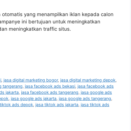
 otomatis yang menampilkan iklan kepada calon
ampanye ini bertujuan untuk meningkatkan
n meningkatkan traffic situs.
i
,
jasa digital marketing bogor
,
jasa digital marketing depok
,
ng tangerang
,
jasa facebook ads bekasi
,
jasa facebook ads
ds jakarta
,
jasa facebook ads tangerang
,
jasa google ads
epok
,
jasa google ads jakarta
,
jasa google ads tangerang
,
 tiktok ads depok
,
jasa tiktok ads jakarta
,
jasa tiktok ads