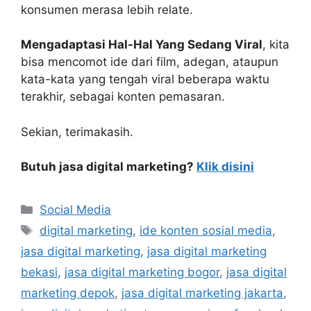
konsumen merasa lebih relate.
Mengadaptasi Hal-Hal Yang Sedang Viral
, kita
bisa mencomot ide dari film, adegan, ataupun
kata-kata yang tengah viral beberapa waktu
terakhir, sebagai konten pemasaran.
Sekian, terimakasih.
Butuh jasa digital marketing?
Klik disini
Social Media
digital marketing
,
ide konten sosial media
,
jasa digital marketing
,
jasa digital marketing
bekasi
,
jasa digital marketing bogor
,
jasa digital
marketing depok
,
jasa digital marketing jakarta
,