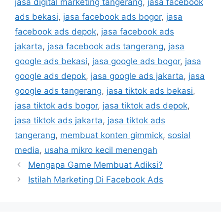
jasa digital marketing tangerang
,
jasa facebook
ads bekasi
,
jasa facebook ads bogor
,
jasa
facebook ads depok
,
jasa facebook ads
jakarta
,
jasa facebook ads tangerang
,
jasa
google ads bekasi
,
jasa google ads bogor
,
jasa
google ads depok
,
jasa google ads jakarta
,
jasa
google ads tangerang
,
jasa tiktok ads bekasi
,
jasa tiktok ads bogor
,
jasa tiktok ads depok
,
jasa tiktok ads jakarta
,
jasa tiktok ads
tangerang
,
membuat konten gimmick
,
sosial
media
,
usaha mikro kecil menengah
Mengapa Game Membuat Adiksi?
Istilah Marketing Di Facebook Ads