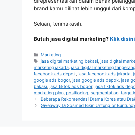
direpresentasikan dalam benak pelanggan
brand kamu dilihat lebih unggul dari komp
Sekian, terimakasih.
Butuh jasa digital marketing?
Klik disini
Marketing
jasa digital marketing bekasi
,
jasa digital mark
marketing jakarta
,
jasa digital marketing tangeran
facebook ads depok
,
jasa facebook ads jakarta
,
google ads bogor
,
jasa google ads depok
,
jasa g
bekasi
,
jasa tiktok ads bogor
,
jasa tiktok ads dep
marketing plan
,
positioning
,
segmentation
,
targeti
Beberapa Rekomendasi Drama Korea atau Dra
Giveaway Di Sosmed Bikin Untung or Buntung