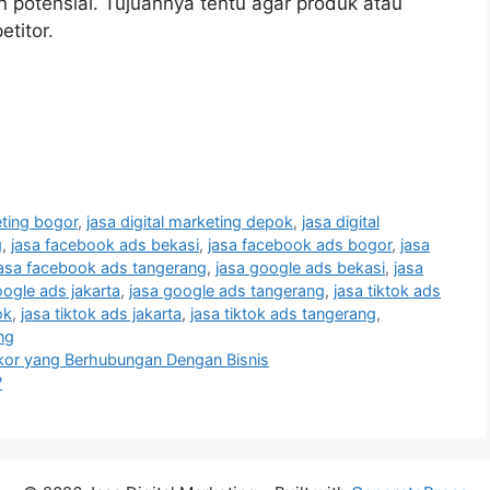
 potensial. Tujuannya tentu agar produk atau
etitor.
eting bogor
,
jasa digital marketing depok
,
jasa digital
g
,
jasa facebook ads bekasi
,
jasa facebook ads bogor
,
jasa
jasa facebook ads tangerang
,
jasa google ads bekasi
,
jasa
oogle ads jakarta
,
jasa google ads tangerang
,
jasa tiktok ads
ok
,
jasa tiktok ads jakarta
,
jasa tiktok ads tangerang
,
ng
kor yang Berhubungan Dengan Bisnis
?