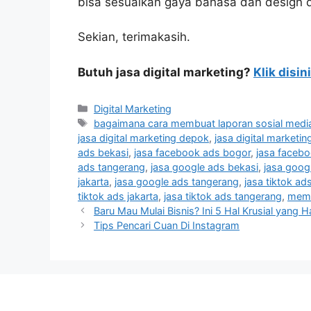
bisa sesuaikan gaya bahasa dan design 
Sekian, terimakasih.
Butuh jasa digital marketing?
Klik disini
Digital Marketing
bagaimana cara membuat laporan sosial medi
jasa digital marketing depok
,
jasa digital marketin
ads bekasi
,
jasa facebook ads bogor
,
jasa faceb
ads tangerang
,
jasa google ads bekasi
,
jasa goog
jakarta
,
jasa google ads tangerang
,
jasa tiktok ad
tiktok ads jakarta
,
jasa tiktok ads tangerang
,
memb
Baru Mau Mulai Bisnis? Ini 5 Hal Krusial yang 
Tips Pencari Cuan Di Instagram