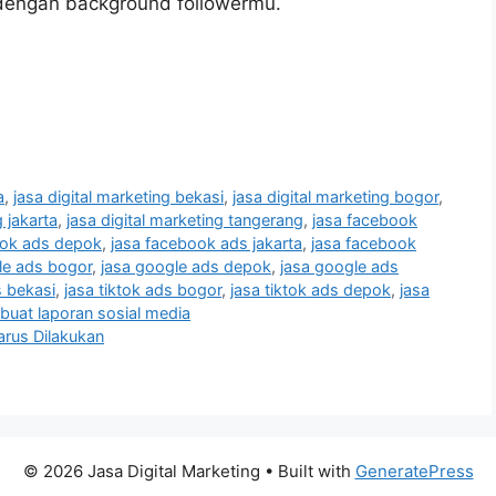
dengan background followermu.
a
,
jasa digital marketing bekasi
,
jasa digital marketing bogor
,
g jakarta
,
jasa digital marketing tangerang
,
jasa facebook
ook ads depok
,
jasa facebook ads jakarta
,
jasa facebook
le ads bogor
,
jasa google ads depok
,
jasa google ads
s bekasi
,
jasa tiktok ads bogor
,
jasa tiktok ads depok
,
jasa
uat laporan sosial media
Harus Dilakukan
© 2026 Jasa Digital Marketing
• Built with
GeneratePress