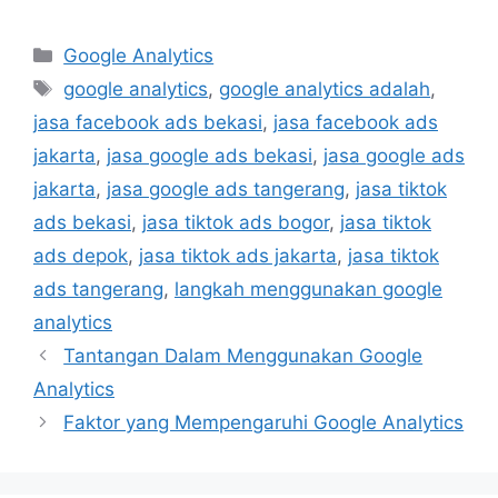
Google Analytics
google analytics
,
google analytics adalah
,
jasa facebook ads bekasi
,
jasa facebook ads
jakarta
,
jasa google ads bekasi
,
jasa google ads
jakarta
,
jasa google ads tangerang
,
jasa tiktok
ads bekasi
,
jasa tiktok ads bogor
,
jasa tiktok
ads depok
,
jasa tiktok ads jakarta
,
jasa tiktok
ads tangerang
,
langkah menggunakan google
analytics
Tantangan Dalam Menggunakan Google
Analytics
Faktor yang Mempengaruhi Google Analytics