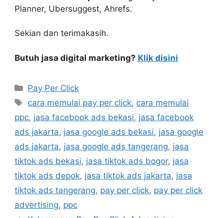
Planner, Ubersuggest, Ahrefs.
Sekian dan terimakasih.
Butuh jasa digital marketing?
Klik disini
Pay Per Click
cara memulai pay per click
,
cara memulai
ppc
,
jasa facebook ads bekasi
,
jasa facebook
ads jakarta
,
jasa google ads bekasi
,
jasa google
ads jakarta
,
jasa google ads tangerang
,
jasa
tiktok ads bekasi
,
jasa tiktok ads bogor
,
jasa
tiktok ads depok
,
jasa tiktok ads jakarta
,
jasa
tiktok ads tangerang
,
pay per click
,
pay per click
advertising
,
ppc